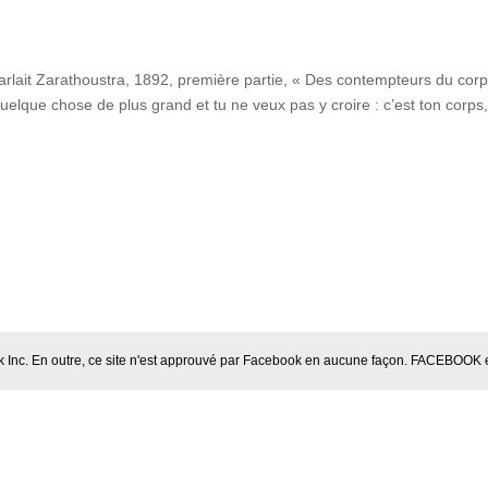
parlait Zarathoustra, 1892, première partie, « Des contempteurs du corp
 quelque chose de plus grand et tu ne veux pas y croire : c’est ton corps,
book Inc. En outre, ce site n'est approuvé par Facebook en aucune façon. FACEBO