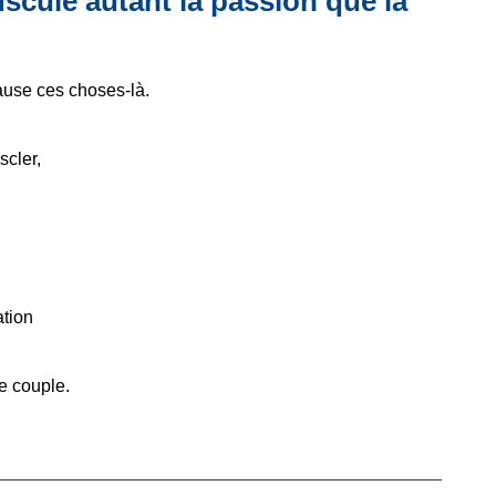
scule autant la passion que la
ause ces choses-là.
scler,
ation
e couple.